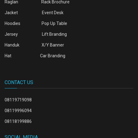
Raglan
Rack Brochure
Jacket
Event Desk
Hoodies
Pop Up Table
Jersey
Lift Branding
Handuk
X/Y Banner
Hat
Car Branding
CONTACT US
08119719098
08119996094
08118199886
SOCIAL MEDIA